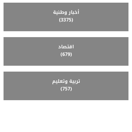
أخبار وطنية
(3375)
اقتصاد
(679)
تربية وتعليم
(757)