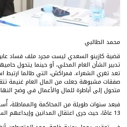
محمد الطالبي
قضية كازينو السعدي ليست مجرد ملف فساد عابر
تدبير الشأن العام المحلي، أو حينما يتحول حاميها
تعد تغري الشعراء. فمراكش، التي طالما ارتبط 
صفقات مشبوهة جعلت من المال العام غنيمة تت
متحول إلى أباطرة للمال والأعمال في وضح النهار 
فبعد سنوات طويلة من المحاكمة والمماطلة، أُسدل ا
13 عامًا، حيث جرى اعتقال المدانين وإيداعهم السجن أيامًا قليلة قبل حلول شهر رمضان.