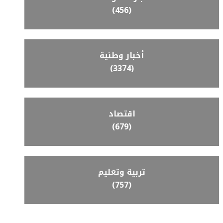
(456)
أخبار وطنية
(3374)
اقتصاد
(679)
تربية وتعليم
(757)