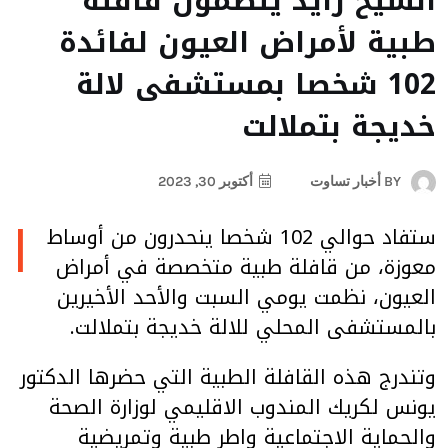
الشيخ زايد ينظمون قافلة
طبية لأمراض العيون لفائدة
102 شخصا بمستشفى لالة
خديجة بتملالت
BY
أخبار تساوت
أكتوبر 30, 2023
ا
ستفاد حوالي 102 شخصا ينحدرون من أوساط
معوزة، من قافلة طبية متخصصة في أمراض
العيون، نظمت يومي السبت والأحد الأخيرين
بالمستشفى المحلي للالة خديجة بتملالت.
وتندرج هذه القافلة الطبية التي حضرها الدكتور
يونس لكريك المندوب الاقليمي لوزارة الصحة
والحماية الاجتماعية واطر طبية وتمريضية