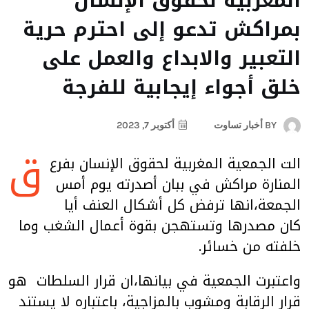
المغربية لحقوق الإنسان
بمراكش تدعو إلى احترم حرية
التعبير والابداع والعمل على
خلق أجواء إيجابية للفرجة
BY
أخبار تساوت
أكتوبر 7, 2023
ق
الت الجمعية المغربية لحقوق الإنسان بفرع
المنارة مراكش في ببان أصدرته يوم أمس
الجمعة،انها ترفض كل أشكال العنف أيا
كان مصدرها وتستهجن بقوة أعمال الشغب وما
خلفته من خسائر.
واعتبرت الجمعية في بيانها،ان قرار السلطات هو
قرار الرقابة ومشوب بالمزاجية، باعتباره لا يستند