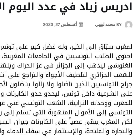
ادريس زياد في عدد اليوم ال
BY
محمد لبيهي
أغسطس 27, 2023
لمغرب سبّاق إلى الخير، وله فضل كبير على تونس م
احتوى الطلاب التونسيين في الجامعات المغربية، 
الغنوشي ليذهب إلى الجزائر في عز الحراك ويلتق
للشعب الجزائري لتلطيف الأجواء والتراجع على ان
جراح التونسيين الذين ناضلوا ولا زالوا يناضلون 
على الشرعية داخل تونس، ليحدو حدو الكابرنات وي
للمغرب ووحدته الترابية، الشعب التونسي غني عن
التونسي إلى الأموال المنهوبة التي تسلم إلى
لكن المغرب يبقى عصياً على الكابرنات جيران الس
والتجارة والفلاحة، والإستثمار في سفك الدماء و