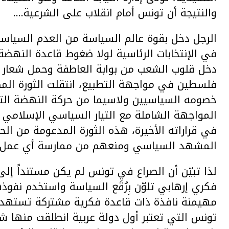
والنتيجة أن تونس أمام انقلاب على الشرعية….
الرجل دخل بقوة عالم السياسة من العدم السياس
في الإنتخابات الرئاسية لولا ضغوط قاعدة النهضة عل
دخل قلوب الشعب من بوابة العاطفة وحمل شعار ال
فلسطين في مواجهة التطبيع، انتقلت الثورة الم
خصومه السياسيين ولاسيما من حركة النهضة الت
المواجهة الشاملة مع التيار السياسي الإسلامي وت
في قراراته الأخيرة، هذه الثورة المدعومة من الح
المشهد السياسي ومنعهم من ممارسة أي عمل 
لذا تبيّن أن الصراع في تونس لم يكن مستنداً إ
فكري إرهابي تلوّن بِرُقَع السياسة واستخدم نف
مهيمنة نافذة ذات قاعدة فكرية مشتركة تستهدف 
تونس التي تعتبر أول دولة عربية انطلقت منها شرا