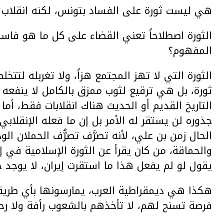
هي ليست ثورة على الفساد بتونس، لكنه انقلاب 
الثورة اصطلاحاً تعني القضاء على كل ما هو فاس
المفهوم؟
الثورة التي لا تهز المجتمع هزاً، ولا تغربله لتتخ
ثورة، بل هي ترقيع لثوب ممزق بالكامل لا ينفعه ا
التاريخ القديم أو الحديث هناك انقلابات فقط، أما 
جذوره لن يستقر له الأمر بل إن ما فعله الإنقل
الحال زمن بن علي، لأنه تصرَّف تصرُّف الحملان 
والحماقة، من كان يقرأ عن الثورة الإسلامية في إي
يقول لو لم يفعل هذا ما استقرت إيران، لا يوجد ح
هكذا هي ديمقراطية العرب، يمارسونها بأي طريقة،
فرصة تسنح لهم، لا تأخذهم بالشعوب رأفة ولا رح