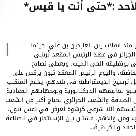
أحد :*حتى أنت يا قيس*
ا
نذ انقلاب زين العابدين بن علي، حينما
الجزائر في عهد الرئيس المقعد تُرشي
ي بوتفليقة الحي الميت، ويعطي نصائح
تفاضته، واليوم الرئيس المعقد تبون يرقص على
لأجل ترسيخ الديمقراطية في بلادهم، يدعم المنقلب
تبع تعاليمهم الديكتاتورية وتوجهاتهم المعادية
 الصدقة والشعب الجزائري يحتاج أكثر من الشعب
 رئيسهم اللا شرعي كرشوة لغرض في نفس تبون،
وء ومن والاهم، فشتان بين الإستثمار في الصناعة
الحقد والكراهية…