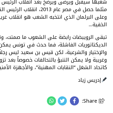
شعبها سيقبل ويرضى ويرضخ بعد انقلاب الرئيس عل
مثلما حصل في مصر عام 013
وعلى البرلمان الذي انتخبه الشعب هو انقلاب غري
الخفية…
تبقى الرويبضات رابضة على الشعوب ما صمتت، وت
الديكتاتوريات الفاشلة، فما حدث في تونس يمكن ت
والإختيار والشرعية، لكن قيس بن سعيد ليس رجلا
وغريبة ولا يمكن التنبؤ بالتحالفات خصوصاً بعد ت
كاتحاد الشغل “النقابات المهنية”، والأجهزة الأمني
إدريس زياد
Share: