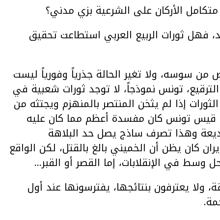
متكامل الأركان على الشرعية بزي مدني؟
د، فهل ثورات الربيع العربي استطاعت تحقيق
لص من سوسه، ولا تغير الحالة جذرياً وفورياً ليست
لترقيع، تونس نموذجاً، لا توجد ثورات شعبية في
الثورات إذا لم يثخن المنتصر بالمنهزم ويجتثه من
ابي قيس تونس كان مفسدة أعظم مما كان عليه
الوديعة وهذا تصرف ساذج يصل حد البلاهة
ران كان يظن أن الخميني بالغ بالقتل، لكن الواقع
ل وسط في الإنقلابات، إما القصر أو القبر…
 ولا يعترفون بنتائجها، يفترسونها عند أول
مة.