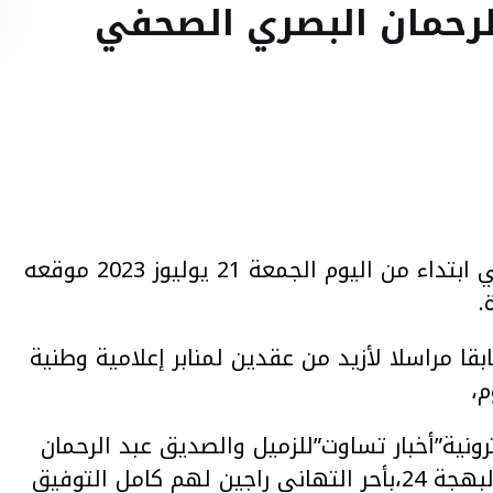
 الرحمان البصري الصحفي
أطلق الزميل عبد الرحمان البصري الصحفي المهني ابتداء من اليوم الجمعة 21 يوليوز 2023 موقعه
قا مراسلا لأزيد من عقدين لمنابر إعلامية وطنية
م،
رونية”أخبار تساوت”للزميل والصديق عبد الرحمان
البصري ولجميع طاقم المولود الاعلامي الجديد “البهجة 24،بأحر التهاني راجين لهم كامل التوفيق