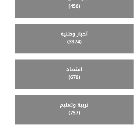
(456)
أخبار وطنية
(3374)
اقتصاد
(679)
تربية وتعليم
(757)