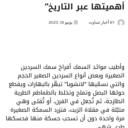
أهميتها عبر التاريخ”
BY
أخبار تساوت
يونيو 18, 2023
وأطيب موائد السمك أفراخ سمك السردين
الصغيرة وبعض أنواع السردين الصغير الحجم
والتي نسمّيها “لانشوبا” تبهّر بالبهارات ويقطع
حولها البصل وتملح وتخلط بالطماطم الطرية
الطازجة، ثم تُجعل في الفرن، أو تُقلى وهي
متبّلة في مقلاة الزيت، فتزرد السمكة الصغيرة
مرة واحدة دون أن تسحب حسكة منها فحسكها
طري شهي…