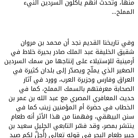
منها، وتحدث أنهم يأكلون السردين النيء
المملح…
وفي تاريخنا القديم نجد أن محمد بن مروان
شقيق الخليفة عبد الملك صادر بحيرة خلاط في
أرمينية للإستيلاء على إنتاجها من سمك السردين
الصغير الذي يملّح ويصدّر إلى بلدان كثيرة في
العراق وفارس وجزيرة العرب، وورد في آثار
الصحابة معرفتهم بالسمك المملح، كما في
حديث المعافري المصري مع عبد الله بن عمر بن
الخطاب في حضرة أم المؤمنين زينب كما في
سنن البيهقي، وفهمنا من هذا الأثر أنه طعام
ينتشر بمصر، وقد فسّر التابعي الجليل سعيد بن
جبير طعام البحر في قوله تعالى (أُحِلَّ لكم صيد