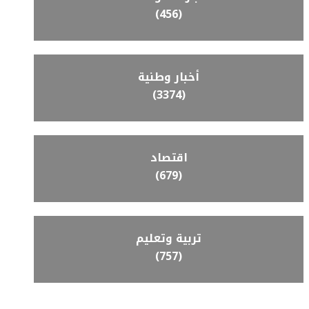
(456)
أخبار وطنية
(3374)
اقتصاد
(679)
تربية وتعليم
(757)