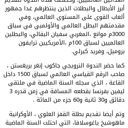
أبرز الأبطال والبطلات الذين ينتظرهم غدا جمهور
ألعاب القوى على المستوى العالمي، وفي
مقدمتهم البطل العالمي والأولمبي في سباق
3000م موانع ،المغربي سفيان البقالي، والبطلين
العالميين لسباق 100م ،الأمريكيين ترايفون
بروميل، وفريد كيرلي.
كما حضر الندوة النرويجي جاكوب إنغر بريغستن ،
صاحب الرقم القياسي العالمي لسباق 1500 داخل
القاعة ، الذي سجله السنة الماضية في ملتقى
ليفين بفرنسا بقطعه المسافة في زمن قدره 3
دقائق و30 ثانية و60 جزء من المائة .
وتم أيضا تقديم بطلة القفز العلوي ، الأوكرانية
ماهوشيخ ياغوسلافا، التي احتلت السنة الماضية