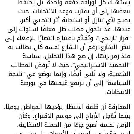
يستهلك كل أوراقه دفعة واحدة، بل يحتفظ
ببعضها إلى أن يقترب موعد الانتخابات، حيث
يصبح لأي تنازل أو استجابة أثر انتخابي أكبر.
عندها، قد يتحول مطلب ظل معلقًا لسنوات إلى
“قرار تاريخي”، ويُقدَّم باعتباره انتصارًا للإصغاء إلى
نبض الشارع، رغم أن الشارع نفسه كان يطالب به
منذ زمن.إنها، إن صح هذا التحليل، سياسة
“التجميد الاستراتيجي”؛ حيث لا تُرفض المطالب
الشعبية، ولا تُلبى أيضًا، وإنما توضع في “ثلاجة
السياسة” إلى أن ترتفع قيمتها في بورصة
الانتخابات.
المفارقة أن كلفة الانتظار يؤديها المواطن يوميًا،
بينما تُؤجل الأرباح إلى موسم الاقتراع. وكأن
الزمن نفسه أصبح جزءًا من الحملة الانتخابية،
ليس فقط في احتساب الأصوات، بل حتى في