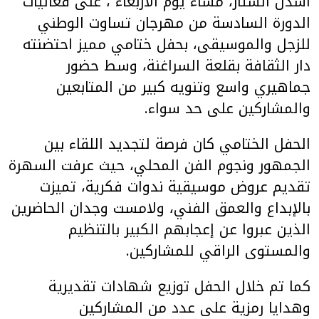
أسدل الستار، مساء يوم الاربعاء ، على فعاليات
الدورة السادسة من مهرجان تساوت الوطني
للزجل والموسيقى، بحفل ختامي مميز احتضنته
دار الثقافة بقلعة السراغنة، وسط حضور
جماهيري واسع وتنويه كبير من المتابعين
والمشاركين على حد سواء.
الحفل الختامي كان فرصة لتجديد اللقاء بين
الجمهور ونجوم الفن المحلي، حيث عرفت السهرة
تقديم عروض موسيقية ندوات فكرية، تميزت
بالإبداع والعمق الفني، ولامست وجدان الحاضرين
الذين عبروا عن إعجابهم الكبير بالتنظيم
والمستوى الراقي للمشاركين.
كما تم خلال الحفل توزيع شهادات تقديرية
وهدايا رمزية على عدد من المشاركين