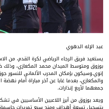
عبد الإله الدهوي
يستعيد فريق الرجاء الرياضي لكرة القدم، من الا
بوزوق ومتوسط الميدان محمد المكعازي، وذلك خلا
إنوي.وسيكون بإمكان المدرب الألماني للنسور جوزي
والمكعازي، بعدما غابا عن آخر مباراة أمام نهضة ا
جمعهما لأربع إنذارات.
ويعد بوزوق من أبرز اللاعبين الأساسيين في تشك
بتسجيل تسعة أهداف ومنح سبع تمريرات حاسمة.وس