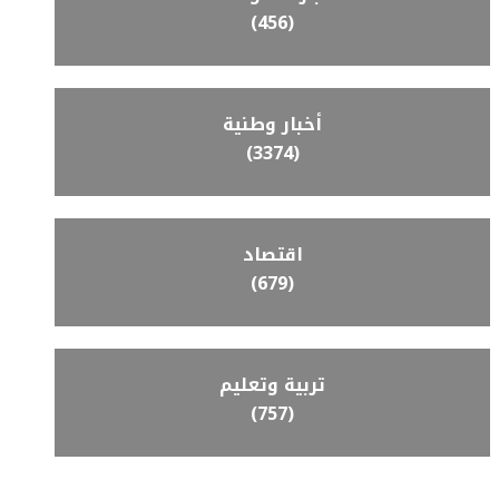
(456)
أخبار وطنية
(3374)
اقتصاد
(679)
تربية وتعليم
(757)