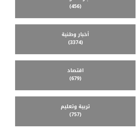
(456)
أخبار وطنية
(3374)
اقتصاد
(679)
تربية وتعليم
(757)