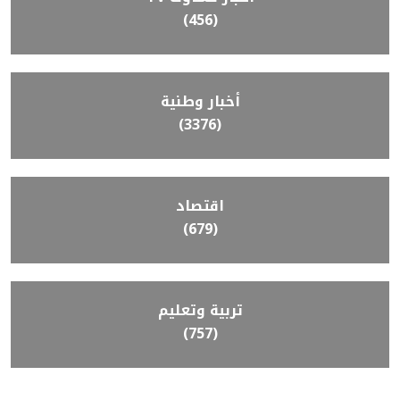
(456)
أخبار وطنية
(3376)
اقتصاد
(679)
تربية وتعليم
(757)