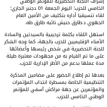
إشراف اللجنة التحضيرية للمؤتمر الوطني
الخامس للحزب؛ اليوم الجمعة 01 دجنبر الجاري؛
لقاء تنسيقيا أداره بتكليف من الأمين العام
الجهوي د.طارق حنيش نائبه طارق طه.
استهل اللقاء بكلمة ترحيبية بالسيدتين والسادة
الأمناء الإقليميين للحزب بالجهة، كما وجه الشكر
للجنة التحضيرية في شخص رئيسها وأعضائها
على ما تم القيام به من مجهودات معتبرة طيلة
مدة عملها بدعم من الأطر الإدارية للحزب.
بعدها تم إطلاع الحضور على مضامين المذكرة
التنظيمية الخاصة بمسطرة انتداب المؤتمرات
والمؤتمرين عن جهة مراكش آسفي للمؤتمر
الوطني الخامس للحزب.