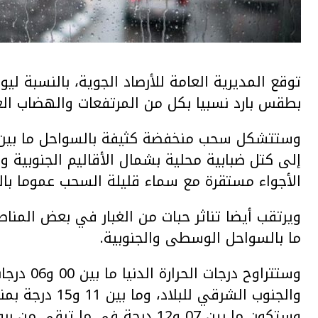
توقع المديرية العامة للأرصاد الجوية، بالنسبة ليو
بطقس بارد نسبيا بكل من المرتفعات والهضاب العلي
وستتشكل سحب منخفضة كثيفة بالسواحل ما بين ط
إلى كتل ضبابية محلية بشمال الأقاليم الجنوبية 
الأجواء مستقرة مع سماء قليلة السحب عموما بال
ويرتقب أيضا تناثر حبات من الغبار في بعض المن
ما بالسواحل الوسطى والجنوبية.
وستتراوح 
والجنوب الشرقي 
وستكون ما بين 07 و12 درجة في ما تبقى من ربوع المملكة.