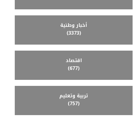
أخبار وطنية
(3373)
اقتصاد
(677)
تربية وتعليم
(757)