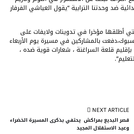
ئية ضد وحدتنا الترابية “يقول العياشي الفرفار
التي أطلقها مؤخرا في تدوينات ولايفات على
بوك،دفعت بالمشاركين في مسيرة يوم الأربعاء
 بإقليم قلعة السراغنة ، شعارات قوية ضده ،
عليم”.
NEXT ARTICLE
قصر البديع بمراكش يحتفي بذكرى المسيرة الخضراء
وعيد الاستقلال المجيد