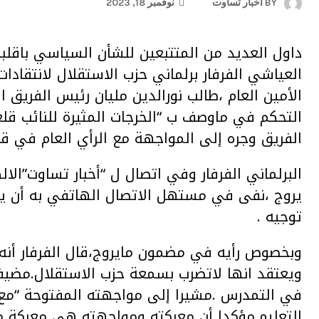
BY
أخبار تساوت
نوفمبر 18, 2023
داول العديد من المتتبعين للشأن السياسي باقلب
العياشي الفرفار برلماني حزب الاستقلال لانتقادات
الأمين العام ،طالب نورالدين مليان رئيس الفريق 
التحكم في ماوصف ب “الخرجات المثيرة للنائب قلع
الفريق وجره إلى المواجهة مع الرأي العام في 
البرلماني الفرفار وفي اتصال ل “أخبار تساوت”الا
يروج ،نفى في مستهل الاتصال الهاتفي به أن ي
توجيه .
وبخصوص رأيه في مضمون مايروج،قال الفرفار أنه
ويعتقد انها لاتضرب بسمعة حزب الاستقلال.مضيفا
في التمدرس .مشيرا إلى مواجهته المفتوحة “مع
التعليم.مؤكدا أن معركته ومواجهته هي معركة مع