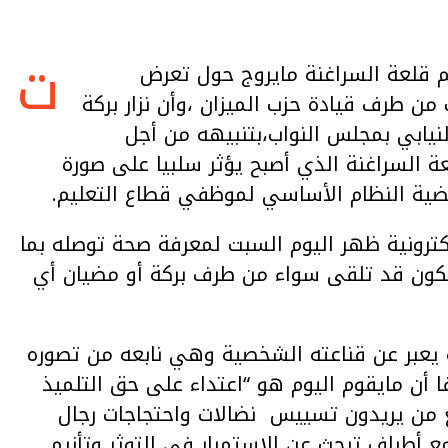
ت
م قلعة السراغنة مايروج حول تعرض
 من طرف قيادة حزب الميزان ،وأن نزار بركة
النيابي بمجلس النواب،بتنبيهه من أجل
ة السراغنة الذي أصبح يؤثر سلبيا على صورة
قضية النظام الأساسي لموظفي قطاع التعليم.
لكترونية ظهر اليوم السبت لمعرفة صحة توصله بما
كون قد تلقى سواء من طرف بركة أو مضيان أي
 يعبر عن قناعته الشخصية وهي نابعه من تصوره
 أن مايقوم اليوم هو “اعتداء على حق التلميذ
 من يريدون تسييس نضالات واحتجاجات رجال
 أطراف تبحث عن الاستمرار في التوثر وتأزيم