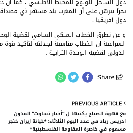
دول الساحل للولوج للمحيط الأطلسي ، كما ان دعوة 
بحرآ يبرهن على أن المغرب بلد مستقر ذي مصداقي
دول افريقيا .
و عن تطرق الخطاب الملكي السامي لقضية الوحدة ا
السراغنة ان الخطاب مناسبة لجلالته لتأكيد قوة م
الدولي لقضية الوحدة الترابية .
Share:
PREVIOUS ARTICLE
مع قهوة الصباح يكتبها ل “أخبار تساوت” المدون
ادريس زياد في عدد اليوم الثلاثاء: *خيانة إيران خنجر
مسموم في خاصرة المقاومة الفلسطينية*