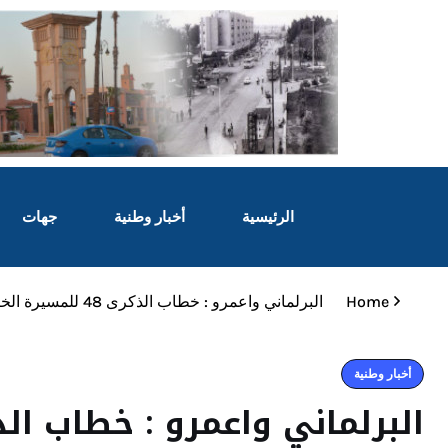
الرئيسية
أخبار وطنية
جهات
Home
البرلماني واعمرو : خطاب الذكرى 48 للمسيرة الخضراء يشجع عمل الفعاليات الوطنية، و يعكس نظرة جلالته كقائد أممي لمستقبل افريقيا .
أخبار وطنية