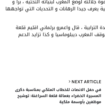
جلالته لوضع المغرب لبنياته التحتية ، برآ و
ة يعرف جيدا الرهانات و التحديات التي تواجهها
لترابية ، قال واعمرو برلماني اقليم قلعة
وقف المغرب ديبلوماسيا و كذا تزايد الدعم
NEXT ARTICLE
في حفل الانصات للخطاب الملكي بمناسبة دكرى
المسيرة الخضراء بعمالة قلعة السراغنة: توشيح
موظفين بأوسمة ملكية