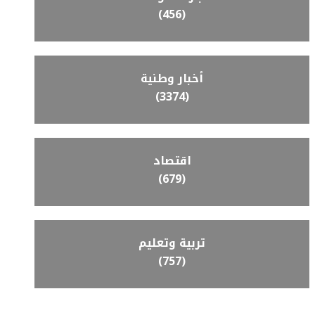
(456)
أخبار وطنية
(3374)
اقتصاد
(679)
تربية وتعليم
(757)