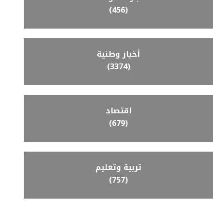
(456)
أخبار وطنية
(3374)
اقتصاد
(679)
تربية وتعليم
(757)