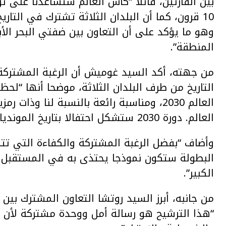
بين القارتين، قائلا “كأس العالم ستساعدنا على 
10 قرون، كما أن البلدان الثلاثة تشترك في الت
وهو ما يؤكد على أن التعاون بين ضفتي البحر ال
المنطقة”.
من جهته، أكد السيد غوميش أن الرغبة المشترك
التاريخ من طرف البلدان الثلاثة، موضحا أنها “لح
العالم 2030، ومناسبة رائعة بالنسبة لنا وذ
العالم. دورة 2030 ستشكل احتفالا بتاريخ المونديال وبمستقبله المشرق”.
وأضاف “بفضل الرغبة المشتركة والكفاءة التي تتميز
البطولة ستكون نموذجا يحتذى به في المستقبل لتن
الكبير”.
من جانبه، أبرز السيد روتشا التعاون المشترك بين ا
“هذا الترشيح هو رسالة أمل ووحدة مشتركة لأن هذ