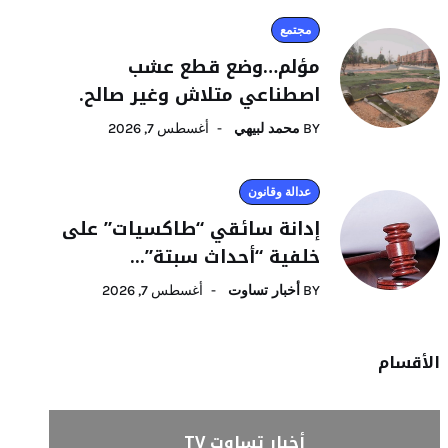
مجتمع
مؤلم…وضع قطع عشب
اصطناعي متلاش وغير صالح.
BY
محمد لبيهي
أغسطس 7, 2026
عدالة وقانون
إدانة سائقي “طاكسيات” على
خلفية “أحداث سبتة”...
BY
أخبار تساوت
أغسطس 7, 2026
الأقسام
أخبار تساوت TV