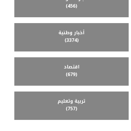
(456)
أخبار وطنية
(3374)
اقتصاد
(679)
تربية وتعليم
(757)