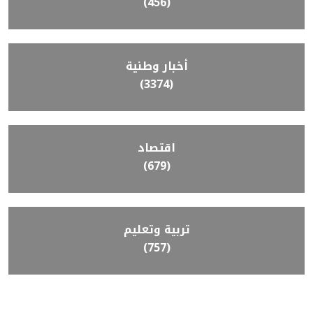
(456)
أخبار وطنية
(3374)
اقتصاد
(679)
تربية وتعليم
(757)