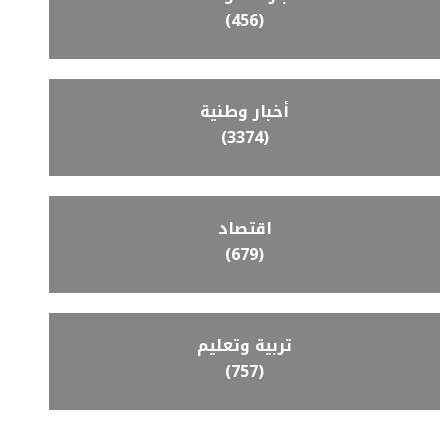
(456)
أخبار وطنية
(3374)
اقتصاد
(679)
تربية وتعليم
(757)