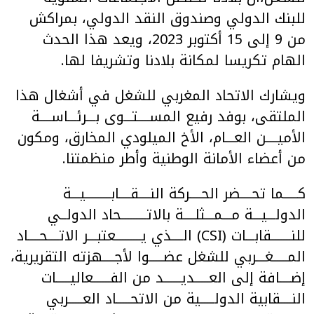
للبنك الدولي وصندوق النقد الدولي، بمراكش
من 9 إلى 15 أكتوبر 2023، ويعد هذا الحدث
الهام تكريسا لمكانة بلادنا وتشريفا لها.
ويشارك الاتحاد المغربي للشغل في أشغال هذا
الملتقى، بوفد رفيع المســــتـــوى بـــرئـــاســــة
الأميــــن العـــام، الأخ الميلودي المخارق، ومكون
من أعضاء الأمانة الوطنية وأطر منظمتنا.
كـــــما تحــــضر الحــــركة النــــقــــابـــــــــيـــة
الدولـــيـــة مـــمـــثلــــة بالاتـــــــــحاد الدولــي
للنـــــــقابـــات (CSI) الــــذي يـــــــــعتبـــر الاتــــحــــاد
المـــــغـــربي للشغل عضـــــوا لأجــــهزته التقريرية،
إضــــافة إلى العـــــديــــــد من الفــــــعاليـــــات
النــــقابية الدولـــــية من الاتحـــــاد العـــــربي