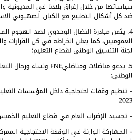
سياساتها من خلال إغراق بلادنا في المديونية وال
ضد كل أشكال التطبيع مع الكيان الصهيوني الاست
4. يثمن مبادرة النضال الوحدوي لصد الهجوم الم
العموميين، كما يعلن انخراطه في كل القرارات وال
لجنة التنسيق الوطني لقطاع التعليم؛
5. يدعو مناضلات ومناضليFNE
الوطني:
2023
– تجسيد الإضراب العام في قطاع التعليم الخميس 5 أكتوبر 23
– المشاركة الوازنة في الوقفة الاحتجاجية الممركزة