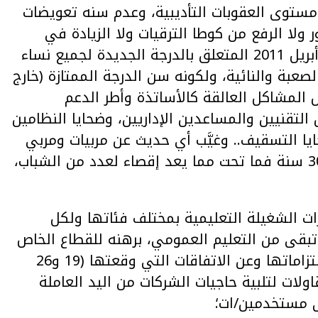
مستوى العقوبات التأديبية، وعدم سنه تعويضات
 ولا الرفع من كوطا الترقيات ولا الزيادة في
قيمة الأرقام الاستدلالية.. وعدم تنفيذ اتفاق 26 أبريل 2011 المتعلق بالدرجة الجديدة لجميع نساء
صعبة والنائية، ولكونه سن الدرجة الممتازة (خارج
المشاكل العالقة كالأساتذة وأطر الدعم
قد والزنزانة 10 والمساعدين التقنيين والمساعدين الإداريين، وضحايا النظامين
ا التسقيف.. وغيَّب أي حديث عن مربيات ومربي
التعليم الأولي وقنن تسقيف سن التوظيف في 30 سنة فما تحت مما يعد إقصاء لعدد من الشباب،
رات الشغيلة التعليمية بمختلف فئاتها ولكل
 تبقى من التعليم العمومي، برهنه للقطاع الخاص
وتحويله إلى سلعة، وتمهيد الطريق لتخلي عن التزاماتها وعن الاتفاقات التي وقعتها (19 و26
ى مقاولات لتلبية حاجيات الشركات من اليد العاملة
لى مستخدمين/ات؛