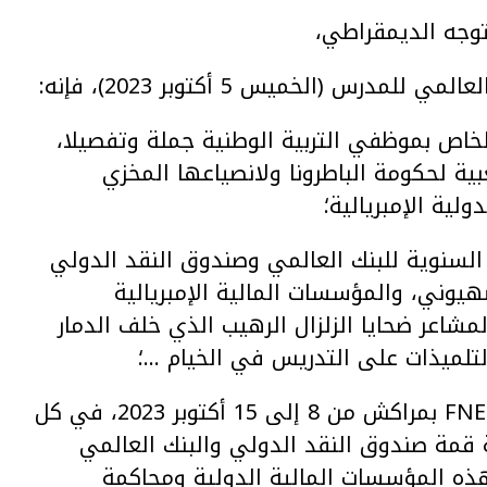
رس (الخميس 5 أكتوبر 2023)، فإنه:
لخاص بموظفي التربية الوطنية جملة وتفصيلا،
ية لحكومة الباطرونا ولانصياعها المخزي
لية الإمبريالية؛
 السنوية للبنك العالمي وصندوق النقد الدولي
هيوني، والمؤسسات المالية الإمبريالية
اعر ضحايا الزلزال الرهيب الذي خلف الدمار
التلميذات على التدريس في الخيام …؛
3. يؤكد انخراط ومشاركة الجامعة الوطنية للتعليمFNE بمراكش من 8 إلى 15 أكتوبر 2023، في كل
 قمة صندوق النقد الدولي والبنك العالمي
ذه المؤسسات المالية الدولية ومحاكمة