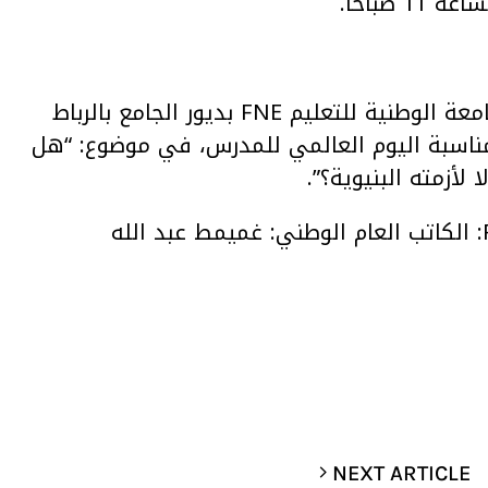
6. يعلن تنظيمه ندوة حضورية بالمقر المركزي للجامعة الوطنية للتعليم FNE بديور الجامع بالرباط
7 أكتوبر 2023 الرابعة بعد الزوال (س16) بمناسبة اليوم العالمي للمدرس، في موضوع: “هل
لأزمته البنيوية؟”.
NEXT ARTICLE