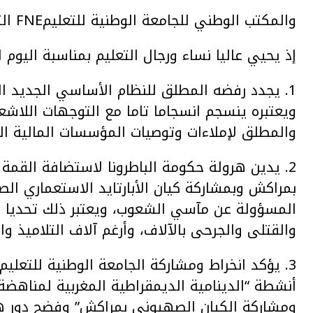
والمكتب الوطني للجامعة الوطنية للتعليمFNE التوجه الديمقراطي،
إذ يحيي عاليا نساء ورجال التعليم بمناسبة اليوم العالمي للمد
1. يجدد رفضه المطلق للنظام الأساسي الجديد ا
ويعتبره ينسجم انسجاما تاما مع التوجهات اللاشعب
والمطلق لإملاءات وتوصيات المؤسسات المالية الدو
2. يدين هرولة حكومة الباطرونا لاستضافة القمة
بمراكش وبمشاركة كيان الأبارتايد الاستعماري الص
المسؤولة عن مآسي الشعوب، ويعتبر ذلك تحديا لمش
والقتلى والجرحى بالآلاف، وأرغم آلاف التلاميذ و
أنشطة “الدينامية الديمقراطية المغربية لمناهضة
ومشاركة الكيان الصهيوني بمراكش” وفضح دور ه