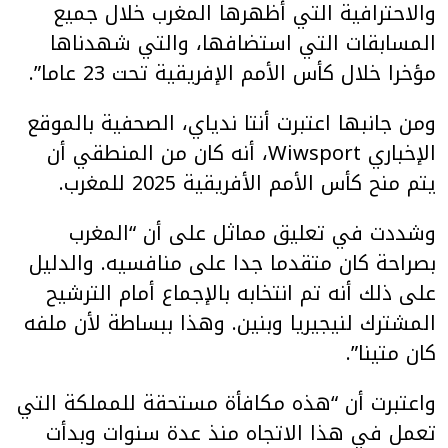
والاحترافية التي أظهرها المغرب خلال جميع
المسابقات التي استضافها، والتي شهدناها
مؤخرا خلال كأس الأمم الإفريقية تحت 23 عاما”.
ومن جانبها اعتبرت أنتا ندياي، الصحفية بالموقع
الإخباري Wiwsport، أنه كان من المنطقي أن
يتم منح كأس الأمم الأفريقية 2025 للمغرب.
وشددت في تعليق مماثل على أن “المغرب
بصراحة كان متقدما جدا على منافسيه. والدليل
على ذلك أنه تم انتخابه بالإجماع أمام الترشيح
المشترك لنيجيريا وبنين. وهذا ببساطة لأن ملفه
كان متينا”.
واعتبرت أن “هذه مكافأة مستحقة للمملكة التي
تعمل في هذا الاتجاه منذ عدة سنوات وبدأت