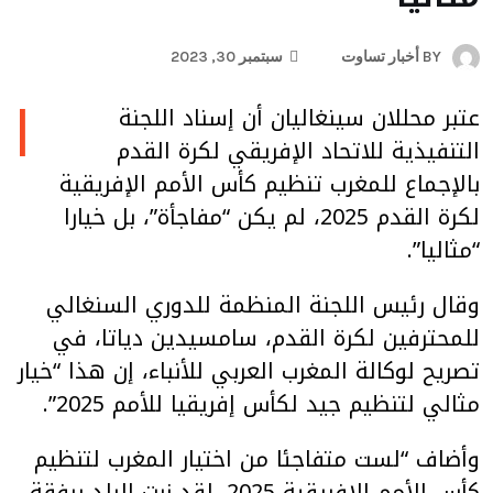
BY
أخبار تساوت
سبتمبر 30, 2023
ا
عتبر محللان سينغاليان أن إسناد اللجنة
التنفيذية للاتحاد الإفريقي لكرة القدم
بالإجماع للمغرب تنظيم كأس الأمم الإفريقية
لكرة القدم 2025، لم يكن “مفاجأة”، بل خيارا
“مثاليا”.
وقال رئيس اللجنة المنظمة للدوري السنغالي
للمحترفين لكرة القدم، سامسيدين دياتا، في
تصريح لوكالة المغرب العربي للأنباء، إن هذا “خيار
مثالي لتنظيم جيد لكأس إفريقيا للأمم 2025”.
وأضاف “لست متفاجئا من اختيار المغرب لتنظيم
كأس الأمم الإفريقية 2025. لقد زرت البلد برفقة