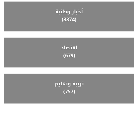
أخبار وطنية
(3374)
اقتصاد
(679)
تربية وتعليم
(757)