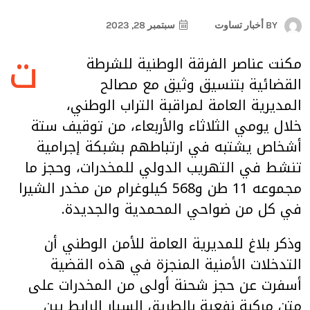
BY
أخبار تساوت
سبتمبر 28, 2023
ت
مكنت عناصر الفرقة الوطنية للشرطة
القضائية بتنسيق وثيق مع مصالح
المديرية العامة لمراقبة التراب الوطني،
خلال يومي الثلاثاء والأربعاء، من توقيف ستة
أشخاص يشتبه في ارتباطهم بشبكة إجرامية
تنشط في التهريب الدولي للمخدرات، وحجز ما
مجموعه 11 طن و568 كيلوغرام من مخدر الشيرا
في كل من ضواحي المحمدية والجديدة.
وذكر بلاغ للمديرية العامة للأمن الوطني أن
التدخلات الأمنية المنجزة في هذه القضية
أسفرت عن حجز شحنة أولى من المخدرات على
متن مركبة نفعية بالطريق السيار الرابط بين