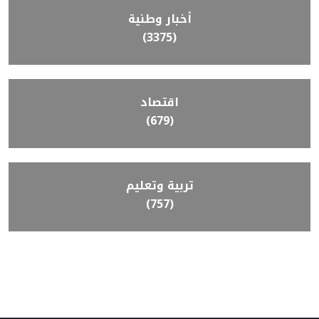
أخبار وطنية
(3375)
اقتصاد
(679)
تربية وتعليم
(757)