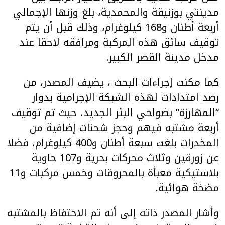
مدينتي بوزنيقة والمحمدية، بلغ وزنها الإجمالي
أربعة أطنان و168 كيلوغرام، وذلك قبل أن يتم
توقيف سائق هذه المركبة ومرافقه لاحقا عند
مدخل مدينة القصر الكبير.
كما مكنت إجراءات البحث ، يضيف المصدر، من
رصد امتدادات لهذه الشبكة الإجرامية بدوار
“المهارزة” بضواحي البئر الجديد، حيث تم توقيف
أربعة مشتبه فيهم وحجز شحنات إضافية من
المخدرات بلغت سبعة أطنان و400 كيلوغرام، فضلا
عن زورقين وثلاث محركات بحرية و107 حاوية
بلاستيكية معبأة بالمحروقات وخمس مركبات و11
مضخة هوائية.
وأشار المصدر ذاته إلى أنه تم الاحتفاظ بالمشتبه