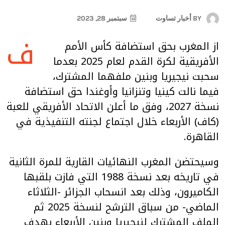
BY
أخبار تساوت
سبتمبر 28, 2023
ف
از المغرب بحق استضافة كأس الأمم
الأفريقية لكرة القدم لعام 2025 بعدما
سحبت نيجيريا وبنين ملفهما المشترك،
فيما نالت كينيا وتنزانيا وأوغندا حق استضافة
نسخة 2027، وفق ما أعلن الاتحاد الأفريقي للعبة
(كاف) الأربعاء خلال اجتماع لجنته التنفيذية في
القاهرة.
وسيحتضن المغرب النهائيات القارية للمرة الثانية
في تاريخه بعد نسخة 1988 التي فازت بلقبها
الكاميرون، وذلك بعد انسحاب الجزائر -الثلاثاء
الماضي- من سباق الترشح لنسخة 2025 ثم
الملف المشترك لنيجيريا وبنين الأربعاء بهدف