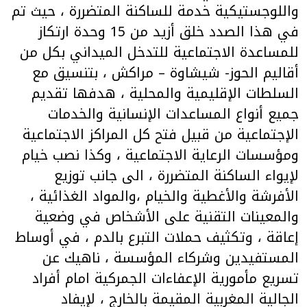
واللوجستيكية خدمة للساكنة المتضررة ، حيث تم
في هذا الصدد خلق أزيد من 15 وحدة ارتكاز
للمساعدة الاجتماعية للتدخل الميداني بكل من
أقاليم الحوز- شيشاوة – مراكش ، بتنسيق مع
السلطات الإقليمية والمحلية ، هدفها تقديم
جميع أنواع المساعدات الإنسانية والخدمات
الإجتماعية من قبيل فتح كل المراكز الاجتماعية
ومؤسسات الرعاية الاجتماعية ، وكذا نصب خيام
لإيواء الساكنة المتضررة ، الى جانب توزيع
الأفرشة والأغطية والخيام ،والمواد الغذائية ،
والمعينات التقنية على الأشخاص في وضعية
إعاقة ، وتكثيف حملات التبرع بالدم ، في أوساط
المستفيدين وشركاء المؤسسة ، ناهيك عن
تسريع مأمورية الإعفاءات الجمركية امام أفراد
الجالية المغربية المقيمة بالخارج ، لإيفاد