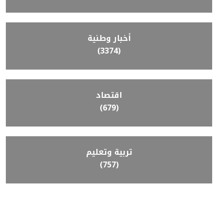
أخبار وطنية
(3374)
اقتصاد
(679)
تربية وتعليم
(757)