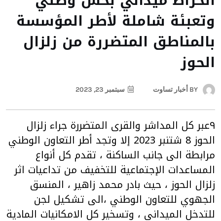
انخراط ميداني بحس وطني
وتعبئة شاملة لأطر المؤسسة
بالمناطق المتضررة من زلزال
الحوز
BY
أخبار تساوت
سبتمبر 23, 2023
٩عبر كل المداشر والقرى المتضررة جراء زلزال
الحوز 8 شتنبر 2023 إلا وتجد أطر التعاون الوطني
مرابطة الى جانب الساكنة ، تقدم كل أنواع
المساعدات الإجتماعية للتخفيف من تداعيات اثر
زلزال الحوز ، حيث بادر محمد زاهير ، المنسق
الجهوي للتعاون الوطني ،الى تشكيل لجن
للتدخل الميداني ، وتسخير كل الامكانيات المادية