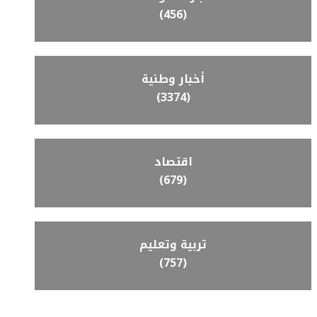
(456)
أخبار وطنية
(3374)
اقتصاد
(679)
تربية وتعليم
(757)