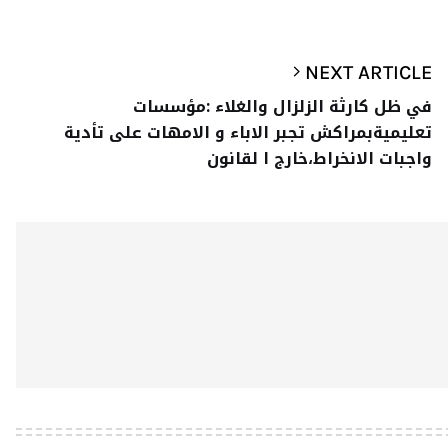
NEXT ARTICLE
في ظل كارثة الزلزال والغلاء :مؤسسات
تعليميةبمراكش تجبر الاباء و الامهات على تأدية
واجبات الانخراط،خارج ا لقانون