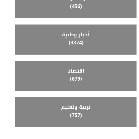
(456)
أخبار وطنية
(3374)
اقتصاد
(679)
تربية وتعليم
(757)