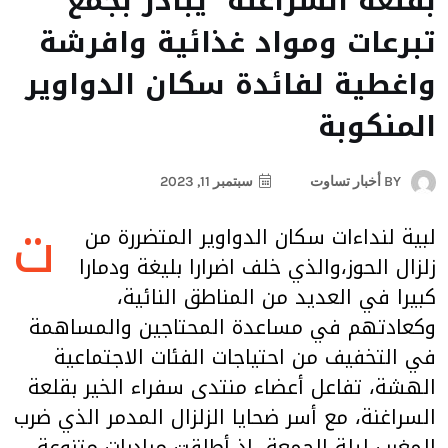
بقلعة السراغنة يبادر بجمع
تبرعات ومواد غذائية وافرشة
واغطية لفائدة سكان الدواوير
المنكوبة
BY
أخبار تساوت
سبتمبر 11, 2023
ت
لبية لنداءات سكان الدواوير المتضررة من
زلزال الحوز،والذي خلف اضرارا بليغة ودمارا
كبيرا في العديد من المناطق النائية،
وكعادتهم في مساعدة المحتاجين والمساهمة
في التخفيف من احتياجات الفئات الاجتماعية
الهشة، تفاعل أعضاء منتدى سفراء الخير بقلعة
السراغنة، مع أسر ضحايا الزلزال المدمر الذي ضرب
المغرب ليلة الجمعة، إذ أطلقت مبادرات متنوعة،