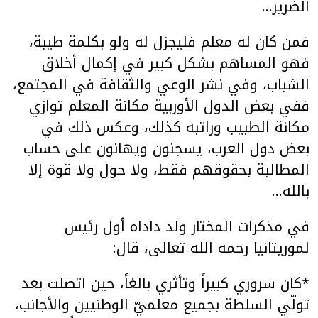
الضرير…
فمن كان له معلم فليجزل له ولو بكلمة طيبة،
فهو المساهم بشكل كبير في إكمال أخلاق
الشباب، وفي نشر الوعي والثقافة في المجتمع،
ففي بعض الدول الأوربية مكانة المعلم توازي
مكانة الطبيب وراتبه كذلك، وعكس ذلك في
بعض دول العرب، يسجنون ويهانون على حساب
المطالبة بحقوقهم فقط، ولا حول ولا قوة إلا
بالله…
في مذكرات المختار ولد داداه أول رئيس
لموريتانيا رحمه الله تعالى، قال:
*كان سروري كبيراً وتأثري بالغاً، حين اتصلت بعد
تولّي السلطة بجميع معلميّ الوطنيين والأجانب،