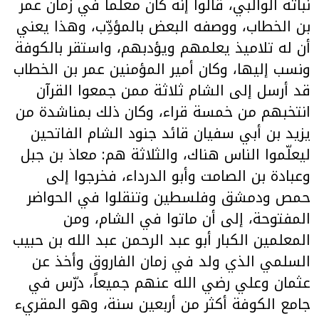
نُباتة الوالبي، قالوا إنه كان معلماً في زمان عمر
بن الخطاب، ووصفه البعض بالمؤدِّب، وهذا يعني
أن له تلاميذ يعلمهم ويؤدبهم، واستقر بالكوفة
ونسب إليها، وكان أمير المؤمنين عمر بن الخطاب
قد أرسل إلى الشام ثلاثة ممن جمعوا القرآن
انتخبهم من خمسة قراء، وكان ذلك بمناشدة من
يزيد بن أبي سفيان قائد جنود الشام الفاتحين
ليعلّموا الناس هناك، والثلاثة هم: معاذ بن جبل
وعبادة بن الصامت وأبو الدرداء، فخرجوا إلى
حمص ودمشق وفلسطين وتنقلوا في الحواضر
المفتوحة، إلى أن ماتوا في الشام، ومن
المعلمين الكبار أبو عبد الرحمن عبد الله بن حبيب
السلمي الذي ولد في زمان الفاروق وأخذ عن
عثمان وعلي رضي الله عنهم جميعاً، درّس في
جامع الكوفة أكثر من أربعين سنة، وهو المقريء