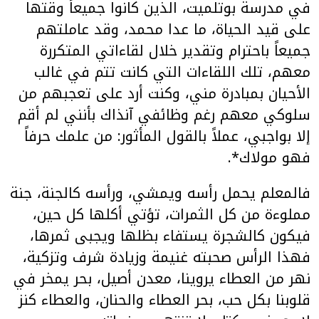
في مدرسة بوتلميت، الذين كانوا جميعاً وقتها
على قيد الحياة، ما عدا محمد، وقد عاملتهم
جميعاً باحترام وتقدير خلال لقاءاتي المتكررة
معهم، تلك اللقاءات التي كانت تتم في غالب
الأحيان بمبادرة مني، وكنت أرد على تعجبهم من
سلوكي معهم رغم وظائفي آنذاك بأنني لم أقم
إلا بواجبي، عملاً بالقول المأثور: من علمك حرفاً
فهو مولاك*.
فالمعلم يحمل رأسه ويمشي، ورأسه كالجنة، جنة
مملوءة من كل الثمرات، تؤتي أكلها كل حين،
فيكون كالشجرة يستفاء بظلها ويجبى ثمرها،
فهذا الرأس صحبته غنيمة وزيادة شرف وتزكية،
نهر من العطاء يروينا، معدن أصيل، بحر يمخر في
قلوبنا بكل حب، بحر العطاء والحنان، والعطاء كنز