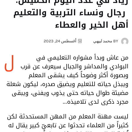
زياد في عدد اليوم الخميس:
رجال ونساء التربية والتعليم
أهل الخير والعطاء
BY
محمد لبيهي
أغسطس 24, 2023
ل
من عاش وبدأ مشواره التعليمي في
البوادي والمداشر والجبال سيعرف عن قرب
وبصورة أكثر وضوحاً كيف يشقى المعلم
ويبذل حياته للتعليم ويضيق صدره، ليكون شعلة
مضيئة طوال حياته حتى يذوب ويفنى، ويبقى
مجرد ذكرى لدى تلاميذه…
ليست مهنة المعلم من المهن المستحدثة لكن
كثيراً من العلماء تحدثوا عن تابعيّ كبير يقال له