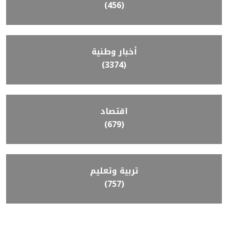
(456)
أخبار وطنية
(3374)
اقتصاد
(679)
تربية وتعليم
(757)