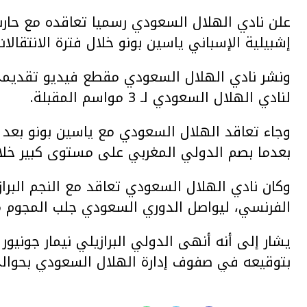
علن نادي ⁧‫الهلال‬⁩ السعودي رسميا تعاقده مع ح
⁧إشبيلية‬⁩ الإسباني ياسين بونو خلال فترة الانتقالا
ونشر نادي الهلال السعودي مقطع فيديو تقديمي ل
لنادي الهلال السعودي لـ 3 مواسم ‏المقبلة.
وجاء تعاقد الهلال السعودي مع ياسين بونو بعد ا
بعدما بصم الدولي المغربي على مستوى كبير خلا
وكان نادي الهلال السعودي تعاقد مع النجم البراز
الفرنسي، ليواصل الدوري السعودي جلب المجوم من
يشار إلى أنه أنهى الدولي البرازيلي نيمار جونيو
بتوقيعه في صفوف إدارة الهلال السعودي بحوالي 90 مليون يورو دون حساب المكا