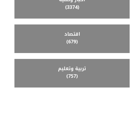
(3374)
اقتصاد
(679)
تربية وتعليم
(757)