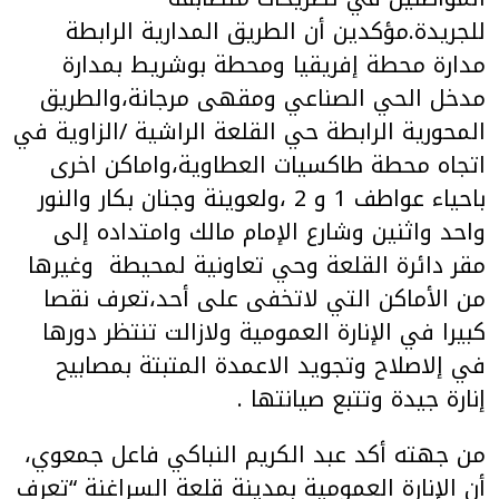
للجريدة.مؤكدين أن الطريق المدارية الرابطة
مدارة محطة إفريقيا ومحطة بوشريط بمدارة
مدخل الحي الصناعي ومقهى مرجانة،والطريق
المحورية الرابطة حي القلعة الراشية /الزاوية في
اتجاه محطة طاكسيات العطاوية،واماكن اخرى
باحياء عواطف 1 و 2 ،ولعوينة وجنان بكار والنور
واحد واثنين وشارع الإمام مالك وامتداده إلى
مقر دائرة القلعة وحي تعاونية لمحيطة وغيرها
من الأماكن التي لاتخفى على أحد،تعرف نقصا
كبيرا في الإنارة العمومية ولازالت تنتظر دورها
في إلاصلاح وتجويد الاعمدة المتبتة بمصابيح
إنارة جيدة وتتبع صيانتها .
من جهته أكد عبد الكريم النباكي فاعل جمعوي،
أن الإنارة العمومية بمدينة قلعة السراغنة “تعرف