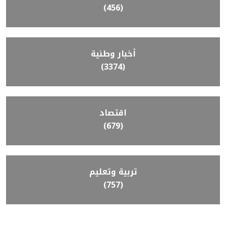
(456)
أخبار وطنية
(3374)
اقتصاد
(679)
تربية وتعليم
(757)