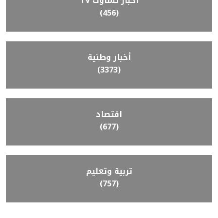
أخبار تساوت TV
(456)
أخبار وطنية
(3373)
اقتصاد
(677)
تربية وتعليم
(757)