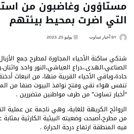
مستاؤون وغاضبون من استمرا
التي اضرت بمحيط بيئتهم
BY
أخبار تساوت
يوليو 25, 2023
شتكي ساكنة الأحياء المجاورة لمطرح جمع الأزبال 
الصناعي،الهدى.،دراع العياشي،النور واحد واثنان،
حادة،وباقي الأحياء القريبة منها، من انبعاث أدخ
تنفس هواء نقي وفتح نوافذ البيوت صنفا من الم
“أخبار تساوت” من طرف مواطنين متضررين .
الروائح الكريهة للغاية، وهي ناجمة عن عملية الت
من مطرح،أصبحت وضعيته البيئية الكارثية بمثابة
فيه المنطقة ارتفاع درجة الحرارة .