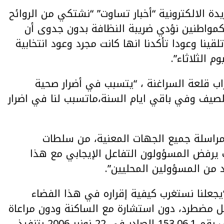
 الالكترونية “أخبار تساوت” “نشتكي من الروائح
مواطنين نؤدي ضريبة النظافة بدون جدوى أن
ينا وعودا تأكدنا انها كانت مجرد وعود انتخابية
 الثلاثاء”.
ب قلعة السراغنة ، “يتسبب في أضرار صحية
صيف وفي باقي ايام السنة،ماتسبب لنا في اضرار
راسلة جميع الجهات المعنية، من سلطات
يرفض المسؤولون التفاعل الإيجابي مع هذا
د من المسؤولين المحليين”.
جعلنا نستغرب كيفية إقراره في هذا الفضاء
كل مضطرد، دون استشارة مع الساكنة ودون مراعاة
لمحيطهم ، ودون تتبع بنود ومواد الظهير الشريف رقم 153.06.1 الصادر في 22 نونبر 2006 بتنفيذ