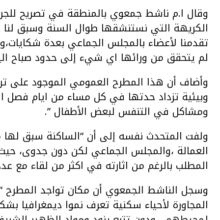
وقال ا.م ناشط جمعوي بالمنطقة في تصريح للجريدة
الكريهة التي نستنشقها طوال السنة وسبق لنا ك
تقدمنا لأعضاء بالمجلس الجماعي بعدة شكايات،وتلق
لم يتحقق من ورائها اي شيء إلى حدود صباح اليوم
وأضاف أن هذا المطرح العمومي الموجود على ترا
وبيئية تزداد حدتها في كل مساء من ايام فصل ال
ومشاكل في التنفس لبعض الأطفال ”.
ولفت المتحدث نفسه إلى أن “الساكنة سبق لها م
العمالة ،والمجلس الجماعي لكن دون جدوى، حيث 
المطلب بالرغم من اثارته في اكثر من لقاء مع عد
وسجل الناشط الجمعوي أن مكان تواجد المطرح “ي
المجاورة لأحياء سكنية تعرف نموا ديمغرافيا بش