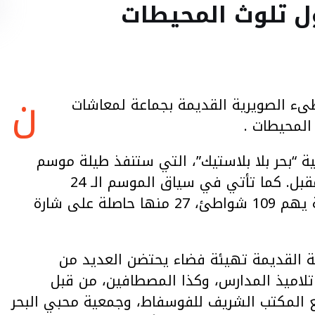
 تلوث المحيطات
ن
ء الصويرية القديمة بجماعة لمعاشات
المحيطات .
ية “بحر بلا بلاستيك”، التي ستنفذ طيلة موسم
الاصطياف 2023 وستستمر إلى غاية 15 شتنبر المقبل. كما تأتي في سياق الموسم الـ 24
للشواطئ النظيفة، وهو برنامج رئيسي للمؤسسة يهم 109 شواطئ، 27 منها حاصلة على شارة
 القديمة تهيئة فضاء يحتضن العديد من
 تلاميذ المدارس، وكذا المصطافين، من قبل
 المكتب الشريف للفوسفاط، وجمعية محبي البحر