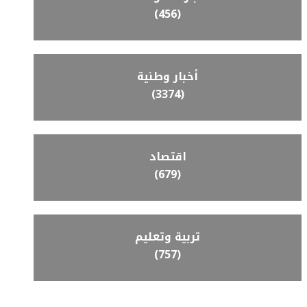
(456)
أخبار وطنية
(3374)
اقتصاد
(679)
تربية وتعليم
(757)