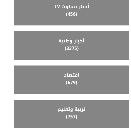
أخبار تساوت TV
(456)
أخبار وطنية
(3375)
اقتصاد
(679)
تربية وتعليم
(757)