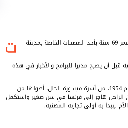
ت
وفي صباح اليوم الاثنين، الصحفي عمر سليم عن عمر 69 سنة بأحد المصحات الخاصة بمدينة
بقناة ميدي 1 والقناة الثانية قبل أن يصبح مديرا للبرامج والأخبار في هذه
يشار الى ان عمر سليم من مواليد الدار البيضاء عام 1954، من أسرة ميسورة الحال، أصولها من
ان الراحل هاجر إلى فرنسا في سن صغير واستكمل
لأم ليبدأ به أولى تجاربه المهنية.