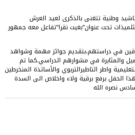
ناشيد وطنية تتغنى بالذكرى لعيد العرش
لميذات تحت عنوان”بغيت نقرا”تفاعل معه جمهور
تفوقين في دراستهم،بتقديم جوائز مهمة وشواهد
صيل والمثابرة في مشوارهم الدراسي.كما تم
ليمية واطر التاطيرالتربوي والأساتذة المنخرطين
ا الحفل برفع برقية ولاء واخلاص الى السدة
سادس نصره الله