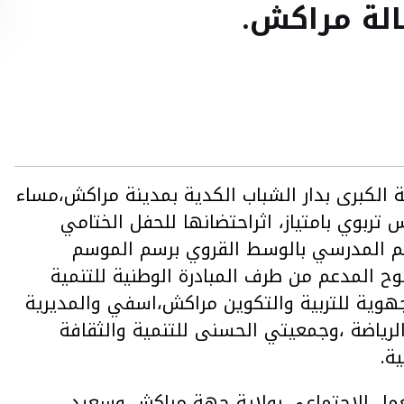
لة مراكش.
اشت القاعة الكبرى بدار الشباب الكدية بمدينة مراكش،مساء
ى ايقاع عرس تربوي بامتياز، اثراحتضانها للحفل الختامي
عم المدرسي بالوسط القروي برسم الموسم
تربوي الطموح المدعم من طرف المبادرة الوطنية للتنمية
جهوية للتربية والتكوين مراكش،اسفي والمديرية
 والرياضة ،وجمعيتي الحسنى للتنمية والثقافة
ة.
مل الاجتماعي بولاية جهة مراكش وسعيد