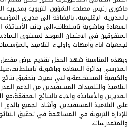
ماكوري رئيس مصلحة الشؤون التربوية بمديرية الت
بالمديرية الإقليمية، بالإضافة الى مديري المؤس
السعادة وباشوية تاسلطانت،الى جانب الأساتذة ا
المتفوقين في الامتحان الموحد لمستوى السادس 
لجمعيات اباء وامهات واولياء التلاميذ بالمؤسسات
وبهذه المناسبة شهد الحفل تقديم عرض مفصل بال
المدرسي بدائرة السعادة وباشوية تاسلطانت،طيلة 
والكيفية المستخلصة،والتي تميزت بتحقيق نتائج
الثلاميذ والثلميذات المستفيدين من الدعم الم
المديرين والأساتذة والاباء بالنتائج المحققة،مع ال
على التلاميذ المستفيدين. وأشاد الجميع بالدور ال
للإدارة التربوية في المساهمة في تحقيق النتائ
والمتمدرسات.