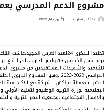
مشروع الدعم المدرسي بعما
BY
أخبار تساوت
يوليو 14, 2023
تخليدا للذكرى 24لعيد العرش المجيد،ع
يوم امس الخميس 13يوليوز الجاري،عل
للثلاميذ والثلميذات المستفيدين من مشروع الد
الدراسي 2022-2023 .وهو المشروع ال
البشرية بعمالة مراكش، بشراكة مع الاكاديمية ال
الإقليمية لوزارة التربية الوطنيةوالتعليم الأولي
والاعمال الاجتماعية ،وجمعية النصر للتربية والتنمي
الحفل الختامي المذكورعرف حضور ممثل فسم الع