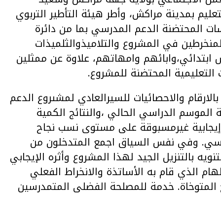
عليم بمدينة مراكش، وأطر هيئة التأطير التربوي
سات المحتضنة الدعم المدرسي بما من دائرة
لمنخرطين في المشروع والتلاميذوالثلميذات
ابتدائي،وابائهم وامهاتهم، علاوة عن ممثلين
 التعليمية المحتضنة للمشروع.
ارقام والاحصائيات للسيرالعادي لمشىروع الدعم
الموسم الدراسي الحالي ،والنتائج الكمية
 إيجابية غيرمسبوقة على مستوى نسب نجاح
درسي. وفي نفس السياق اجمع المتدخلون من
تنويه بالتنزيل الجيد لهذا المشروع وأثره الإيجابي
هام الذي قام به الأساتذة والانخراط الفعلي
ج المتوخاة. خدمة للمصلحة الفضلى المتمدرسين