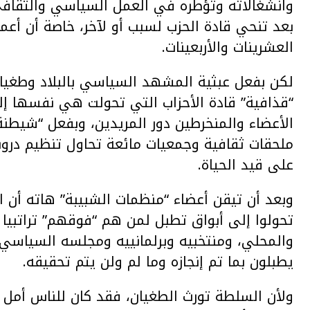
وانشغالاته وتؤطره في العمل السياسي والثقافي
بعد تنحي قادة الحزب لسبب أو لآخر، خاصة أن أعم
العشرينات والأربعينات.
لكن بفعل عبثية المشهد السياسي بالبلاد وطغيان
“قذافية” قادة الأحزاب التي تحولت هي نفسها إلى
الأعضاء والمنخرطين دور المريدين، وبفعل “شيطن
ملحقات ثقافية وجمعيات مائعة تحاول تنظيم دروس
على قيد الحياة.
وبعد أن تيقن أعضاء “منظمات الشبيبة” هاته أن ال
تحولوا إلى أبواق تطبل لمن هم “فوقهم” تراتبي
والمحلي، ومنتخبيه وبرلمانييه ومجلسه السياسي
يطبلون بما تم إنجازه وما لم ولن يتم تحقيقه.
ولأن السلطة تورث الطغيان، فقد كان للناس أمل 