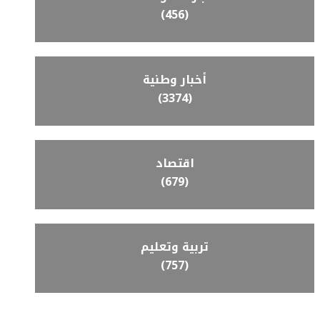
(456)
أخبار وطنية
(3374)
اقتصاد
(679)
تربية وتعليم
(757)