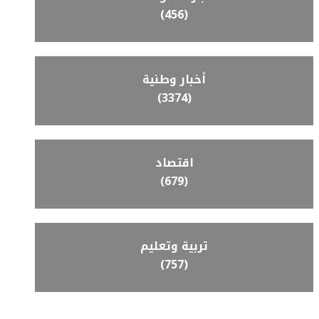
(456)
أخبار وطنية
(3374)
اقتصاد
(679)
تربية وتعليم
(757)