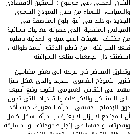
الشأن المحلي ،في موضوع : التمكين الاقتصادي
والسياسي للنساء من خلال النموذج التنموي
الجديد ،و ذلك في أفق بلوغ المناصفة في
المجالس المنتخبة. الذي حضرته فعاليات نسائية
من مختلف الهيئات السياسية و المدنية بإقليم
قلعة السراغنة . من تأطير الدكتور أحمد طوالة ،
احتضنته دار الجمعيات بقلعة السراغنة.
وتطرق المحاضر في عرضه الى بعض مضامين
تقرير النموذج التنموي الجديد والذي شكل حيزا
مهما في النقاش العمومي، لكونه وضع أصبعه
على المشاكل والاكراهات والتحديات التي تحول
دون الإدماج الحقيقي للمرأة المغربية، حيث أكد
أن المجتمع لا يزال لا يعترف بالمرأة بشكل كامل
وبقدرتها وبحقها في إنجاز طموحاتها والمشاركة