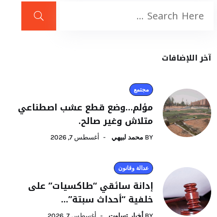
آخر اللإضافات
مجتمع
مؤلم…وضع قطع عشب اصطناعي
متلاش وغير صالح.
BY
محمد لبيهي
أغسطس 7, 2026
عدالة وقانون
إدانة سائقي “طاكسيات” على
خلفية “أحداث سبتة”...
BY
أخبار تساوت
أغسطس 7, 2026