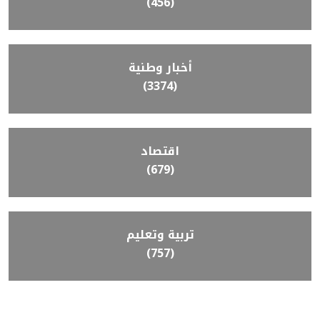
(456)
أخبار وطنية
(3374)
اقتصاد
(679)
تربية وتعليم
(757)