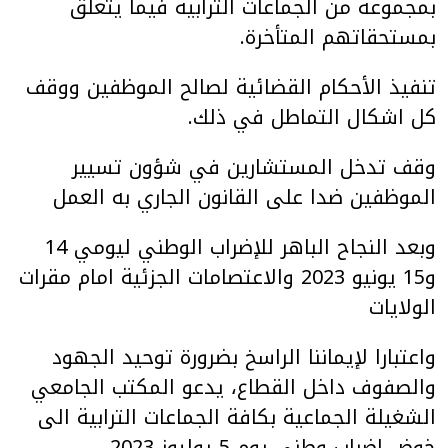
بمجموعة من الجماعات الترابية فيما يتعلق
بمستحقاتهم المتأخرة.
تنفيذ الأحكام القضائية لصالح الموظفين ووقف
كل اشكال التماطل في ذلك.
وقف تدخل المستشارين في شؤون تسيير
الموظفين ضدا على القانون الجاري به العمل
وبعد النجاح الباهر للإضراب الوطني ليومي 14
و15 يونيو 2023 والاعتصامات الجزئية امام مقرات
الولايات
واعتبارا لإيماننا الراسخ بضرورة توحيد الجهود
والصفوف داخل القطاع، يدعو المكتب الجامعي
الشغيلة الجماعية بكافة الجماعات الترابية الى
خوض اضراب وطني يوم 5 يوليوز 2023