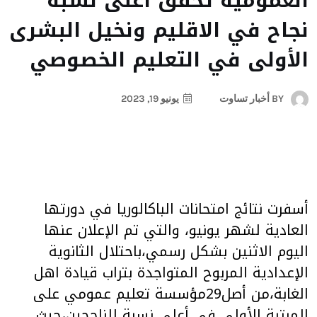
العمومية تحقق أعلى نسبة
نجاح في الاقليم ونخيل البشرى
الأولى في التعليم الخصوصي
BY
أخبار تساوت
يونيو 19, 2023
أسفرت نتائج امتحانات الباكالوريا في دورتها
العادية لشهر يونيو، والتي تم الإعلان عنها
اليوم الاثنين بشكل رسمي،باحتلال الثانوية
الإعدادية المربوح المتواجدة بتراب قيادة اهل
الغابة،من أصل29مؤسسة تعليم عمومي على
المرتبة الأولى في أعلى نسبة للناجحين،حيث