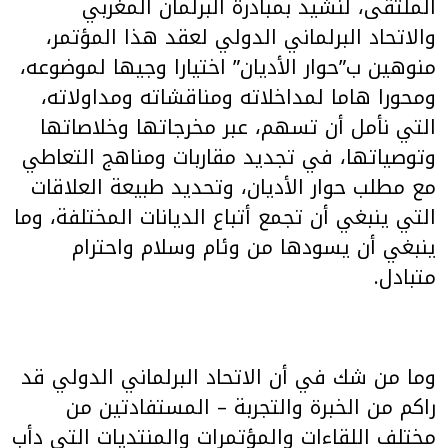
الملتقى، لنشيد بمبادرة البرلمان المغربي
والاتحاد البرلماني الدولي لعقد هذا المؤتمر،
منوهين ب”حوار الأديان” اختيارا وجيها لموضوعه،
ومحورا هاما لمداخلاته ومناقشاته ومداولاته،
التي نأمل أن تسهم، عبر مخرجاتها وخلاصاتها
وتوصياتها، في تجديد مقاربات ومناهج التعاطي
مع مطلب حوار الأديان، وتحديد طبيعة العلاقات
التي ينبغي أن تجمع أتباع الديانات المختلفة، وما
ينبغي أن يسودها من وئام وسلام واحترام
متبادل.
وما من شك في أن الاتحاد البرلماني الدولي قد
راكم من الخبرة والتجربة – المستفادتين من
مختلف اللقاءات والمؤتمرات والمنتديات التي دأب