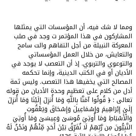
ومما لا شك فيه، أن المؤسسات التي يمثلها
المشاركون في هذا المؤتمر ت وجد في صلب
المعركة النبيلة من أجل التفاهم والت سامح
والتعايش، من خلال العمل المؤسساتي
والتوعوي والتربوي. إذ أن التعصب لا يوجد في
الأديان أو في الكتب الدينية، وإنما تحكمه
المصالح التي يخفيها هذا التعصب. وليس ثمة
أدل من كلام على تعظيم وحدة الأديان من قوله
تعالى : ﴿ قُولُوا آمَنَّا بِاللَّهِ وَمَا أُنزِلَ إِلَيْنَا وَمَا أُنزِلَ
إِلَىٰ إِبْرَاهِيمَ وَإِسْمَاعِيلَ وَإِسْحَاقَ وَيَعْقُوبَ
وَالْأَسْبَاطِ وَمَا أُوتِيَ مُوسَىٰ وَعِيسَىٰ وَمَا أُوتِيَ
النَّبِيُّونَ مِن رَّبِّهِمْ لَا نُفَرِّقُ بَيْنَ أَحَدٍ مِّنْهُمْ وَنَحْنُ لَهُ