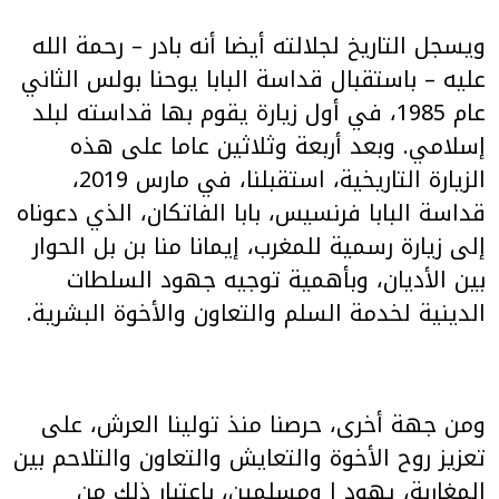
ويسجل التاريخ لجلالته أيضا أنه بادر – رحمة الله
عليه – باستقبال قداسة البابا يوحنا بولس الثاني
عام 1985، في أول زيارة يقوم بها قداسته لبلد
إسلامي. وبعد أربعة وثلاثين عاما على هذه
الزيارة التاريخية، استقبلنا، في مارس 2019،
قداسة البابا فرنسيس، بابا الفاتكان، الذي دعوناه
إلى زيارة رسمية للمغرب، إيمانا منا بن بل الحوار
بين الأديان، وبأهمية توجيه جهود السلطات
الدينية لخدمة السلم والتعاون والأخوة البشرية.
ومن جهة أخرى، حرصنا منذ تولينا العرش، على
تعزيز روح الأخوة والتعايش والتعاون والتلاحم بين
المغاربة، يهود ا ومسلمين، باعتبار ذلك من