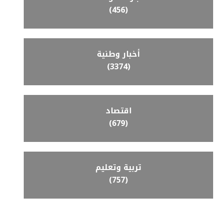
(456)
أخبار وطنية
(3374)
اقتصاد
(679)
تربية وتعليم
(757)