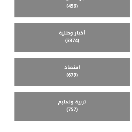
(456)
أخبار وطنية
(3374)
اقتصاد
(679)
تربية وتعليم
(757)