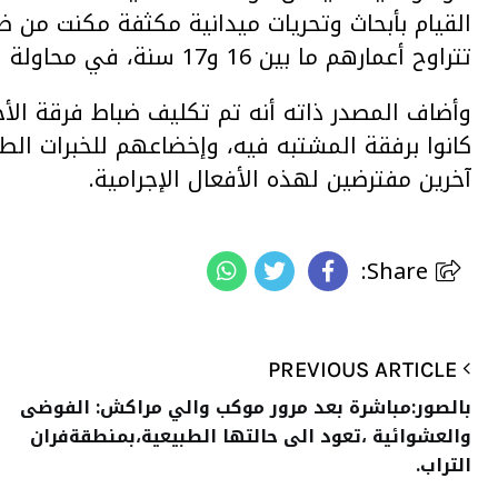
القيام بأبحاث وتحريات ميدانية مكثفة مكنت من ض
تتراوح أعمارهم ما بين 16 و17 سنة، في محاولة للتغرير بهم وتعريضهم للاستغلال الجنسي.
وأضاف المصدر ذاته أنه تم تكليف ضباط فرقة الأح
كانوا برفقة المشتبه فيه، وإخضاعهم للخبرات الط
آخرين مفترضين لهذه الأفعال الإجرامية.
Share:
PREVIOUS ARTICLE
بالصور:مباشرة بعد مرور موكب والي مراكش: الفوضى
والعشوائية ،تعود الى حالتها الطبيعية،بمنطقةفران
التراب.